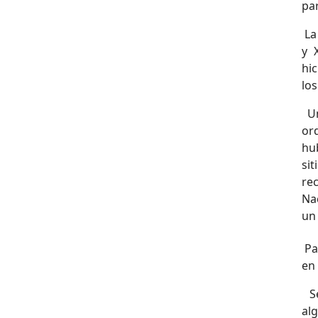
pa
La
y 
hi
los
Un
or
hub
si
re
Nac
un
Pa
en
Se
al