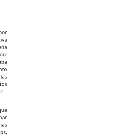
por
iva
ena
do:
aba
nto
las
ntos
2.
que
enar
nas
os,