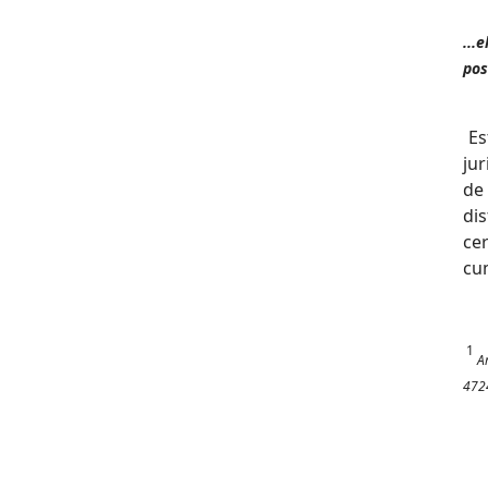
...
pos
Es
jur
de
dis
ce
cum
1
A
472