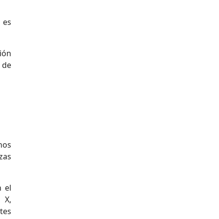
 es
ión
o de
nos
zas
 el
 X,
tes