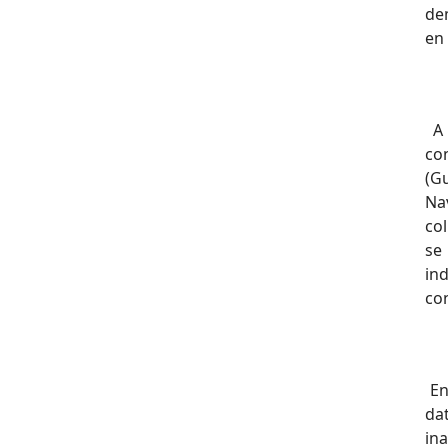
de
en 
A 
co
(Gu
Na
co
se
in
con
En
da
in