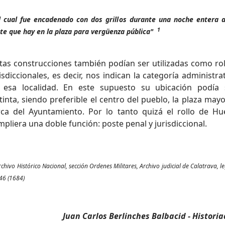
el cual fue encadenado con dos grillos durante una noche entera 
1
te que hay en la plaza para vergüenza pública"
tas construcciones también podían ser utilizadas como rol
isdiccionales, es decir, nos indican la categoría administra
 esa localidad. En este supuesto su ubicación podía 
tinta, siendo preferible el centro del pueblo, la plaza may
rca del Ayuntamiento. Por lo tanto quizá el rollo de Hu
pliera una doble función: poste penal y jurisdiccional.
rchivo Histórico Nacional, sección Ordenes Militares, Archivo judicial de Calatrava, l
46 (1684)
Juan Carlos Berlinches Balbacid - Historia