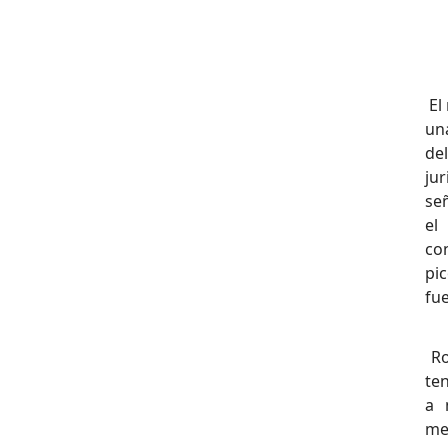
El
un
de
ju
se
el
co
pic
fu
Ro
ten
a 
me