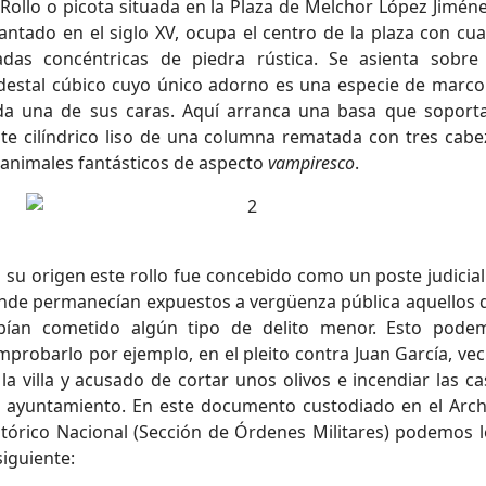
 Rollo o picota situada en la Plaza de Melchor López Jiméne
vantado en el siglo XV, ocupa el centro de la plaza con cua
adas concéntricas de piedra rústica. Se asienta sobre
destal cúbico cuyo único adorno es una especie de marco
da una de sus caras. Aquí arranca una basa que soporta
ste cilíndrico liso de una columna rematada con tres cabe
 animales fantásticos de aspecto
vampiresco
.
 su origen este rollo fue concebido como un poste judicial
nde permanecían expuestos a vergüenza pública aquellos 
bían cometido algún tipo de delito menor. Esto pode
mprobarlo por ejemplo, en el pleito contra Juan García, vec
la villa y acusado de cortar unos olivos e incendiar las c
l ayuntamiento. En este documento custodiado en el Arch
stórico Nacional (Sección de Órdenes Militares) podemos l
siguiente: