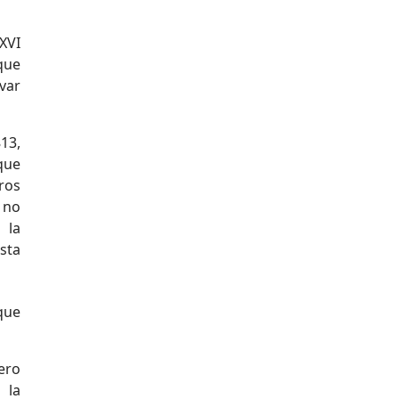
XVI
que
var
13,
que
tros
 no
 la
ista
que
ero
 la