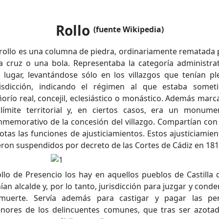
Rollo
(fuente Wikipedia)
 rollo es una columna de piedra, ordinariamente rematada 
a cruz o una bola. Representaba la categoría administrat
l lugar, levantándose sólo en los villazgos que tenían pl
risdicción, indicando el régimen al que estaba someti
ñorío real, concejil, eclesiástico o monástico. Además marc
 límite territorial y, en ciertos casos, era un monume
nmemorativo de la concesión del villazgo. Compartían con 
otas las funciones de ajusticiamientos. Estos ajusticiamie
eron suspendidos por decreto de las Cortes de Cádiz en 181
llo de Presencio los hay en aquellos pueblos de Castilla 
ían alcalde y, por lo tanto, jurisdicción para juzgar y cond
muerte. Servía además para castigar y pagar las pe
nores de los delincuentes comunes, que tras ser azotad