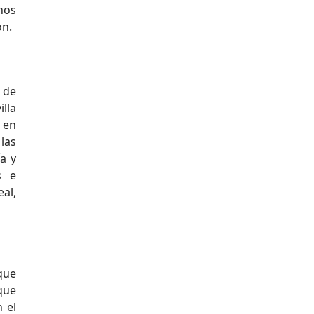
nos
ón.
 de
lla
y en
las
a y
s e
al,
que
que
 el