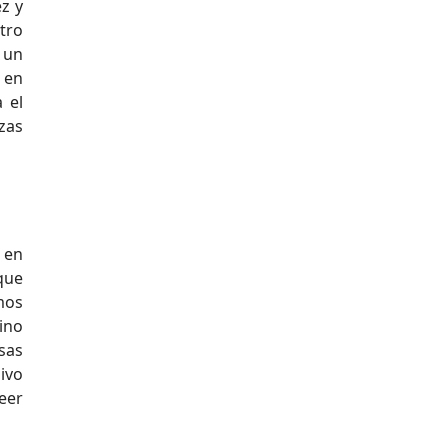
z y
tro
 un
 en
 el
zas
 en
que
mos
ino
asas
ivo
eer