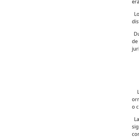
er
Lo
dis
Du
de 
jur
La
or
o c
La
si
co