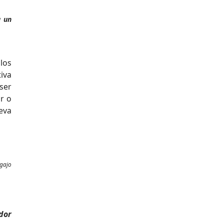
a un
los
tiva
ser
or o
eva
egajo
dor