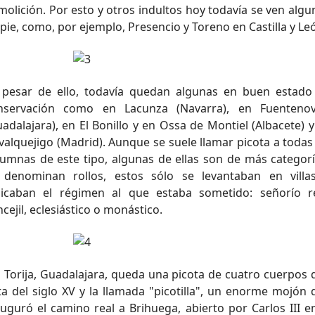
molición. Por esto y otros indultos hoy todavía se ven algu
pie, como, por ejemplo, Presencio y Toreno en Castilla y Le
pesar de ello, todavía quedan algunas en buen estado
nservación como en Lacunza (Navarra), en Fuentenovi
adalajara), en El Bonillo y en Ossa de Montiel (Albacete) 
valquejigo (Madrid). Aunque se suele llamar picota a todas 
lumnas de este tipo, algunas de ellas son de más categorí
 denominan rollos, estos sólo se levantaban en villa
dicaban el régimen al que estaba sometido: señorío re
cejil, eclesiástico o monástico.
 Torija, Guadalajara, queda una picota de cuatro cuerpos 
ta del siglo XV y la llamada "picotilla", un enorme mojón 
auguró el camino real a Brihuega, abierto por Carlos III en