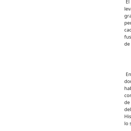
El
le
gr
pe
ca
fu
de
En
do
ha
co
de 
de
Hi
lo 